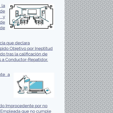
 la
 de
s y
 de
 de
cia que declara
ido Objetivo por Ineptitud
o tras la calificación de
s a Conductor-Repatidor.
nte a
ido Improcedente por no
e Empleada que no cumple