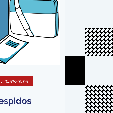
/ 91.530.96.95
espidos