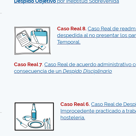
Despido
Objetivo
por Ineptitud Sobrevenida
Caso Real 8.
Caso Real de readmi
o
despedida al no presentar los pa
Temporal.
Caso Real 7
.
Caso Real de acuerdo administrativo
consecuencia de un
Despido Disciplinario
Caso Real 6.
Caso Real de Despi
Improcedente practicado a trab
hostelería.