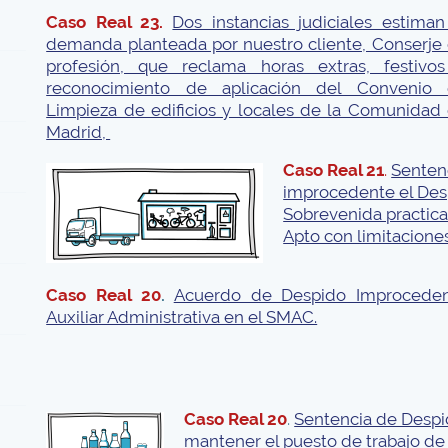
Caso Real 23.
Dos instancias judiciales estiman
demanda planteada por nuestro cliente, Conserje
profesión, que reclama horas extras, festivo
reconocimiento de aplicación del Convenio
Limpieza de edificios y locales de la Comunidad
Madrid,
Caso Real 21
.
Senten
improcedente el Desp
Sobrevenida practicad
Apto con limitacione
Caso Real 20
.
Acuerdo de Despido Improcede
Auxiliar Administrativa en el SMAC.
Caso Real 20
.
Sentencia de Desp
mantener el puesto de trabajo d