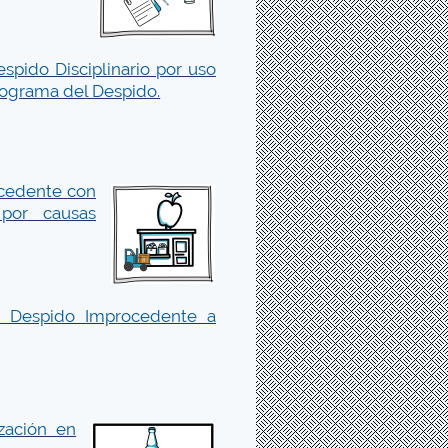
spido Disciplinario por uso
nfograma del Despido.
ocedente con
 por causas
 Despido Improcedente a
zación en