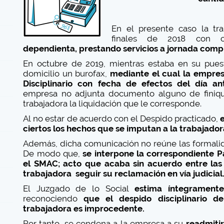
En el presente caso la tra
finales de 2018 con ca
dependienta, prestando servicios a jornada comp
En octubre de 2019, mientras estaba en su pues
domicilio un burofax,
mediante el cual la empre
Disciplinario con fecha de efectos del día an
empresa no adjunta documento alguno de finiqu
trabajadora la liquidación que le corresponde.
Al no estar de acuerdo con el Despido practicado,
ciertos los hechos que se imputan a la trabajador
Además, dicha comunicación no reúne las formalid
De modo que,
se interpone la correspondiente P
el SMAC; acto que acaba sin acuerdo entre las 
trabajadora seguir su reclamación en vía judicial
El Juzgado de lo Social
estima íntegrament
reconociendo
que el despido disciplinario d
trabajadora es improcedente.
Por tanto, se condena a la empresa a su
readmitir