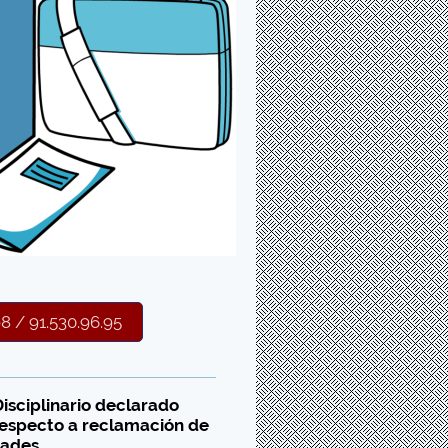
/ 91.530.96.95
isciplinario declarado
especto a reclamación de
ades.