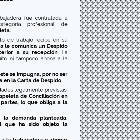
bajadora fue contratada a
tegoría profesional de
leta.
to de trabajo recibe en su
sa le comunica un Despido
terior a su recepción
. La
ito ni tampoco abona a la
este se impugna, por no ser
a en la Carta de Despido
.
ades legalmente previstas.
apeleta de Conciliación en
partes, lo que obliga a la
.
e la demanda planteada
,
el que ha sido objeto la
 a la trabajadora o abonar