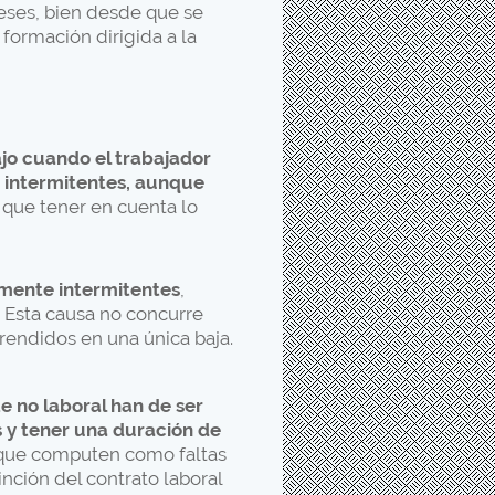
eses, bien desde que se
 formación dirigida a la
ajo cuando el trabajador
a intermitentes, aunque
y que tener en cuenta lo
amente intermitentes
,
 Esta causa no concurre
endidos en una única baja.
 no laboral han de ser
s y tener una duración de
a que computen como faltas
inción del contrato laboral