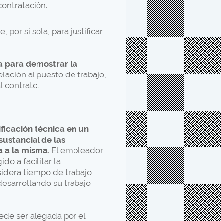
contratación.
por si sola, para justificar
ba para demostrar la
elación al puesto de trabajo,
 contrato.
ficación técnica en un
sustancial de las
a a la misma
. El empleador
do a facilitar la
sidera tiempo de trabajo
 desarrollando su trabajo
de ser alegada por el