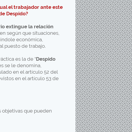
al el trabajador ante este
 de Despido?
o extingue la relación
 en según que situaciones,
e índole económica,
al puesto de trabajo.
tica es la de “
Despido
es se le denomina,
lado en el artículo 52 del
vistos en el artículo 53 de
s objetivas que pueden