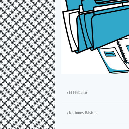
El Finiquito
Nociones Básicas