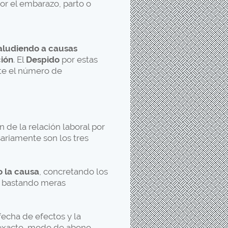
r el embarazo, parto o
aludiendo a causas
ción
. El
Despido
por estas
nte el número de
n de la relación laboral por
ariamente son los tres
o la causa
, concretando los
no bastando meras
fecha de efectos y la
 exacto, modo de abono,