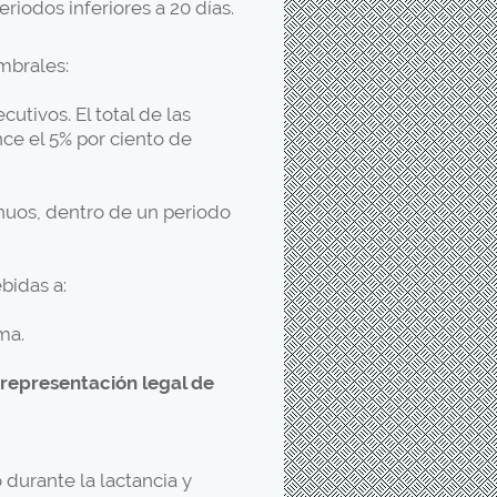
iodos inferiores a 20 días.
mbrales:
utivos. El total de las
nce el 5% por ciento de
nuos, dentro de un periodo
bidas a:
ma.
 representación legal de
 durante la lactancia y