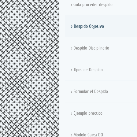
Guia proceder despido
Despido Objetivo
Despido Disciplinario
Tipos de Despido
Formular el Despido
Ejemplo practico
Modelo Carta DO